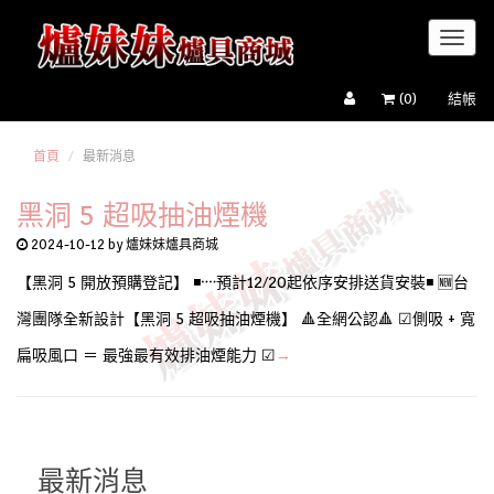
Toggl
naviga
(
0
)
結帳
首頁
最新消息
黑洞 5 超吸抽油煙機
2024-10-12 by 爐妹妹爐具商城
【黑洞 5 開放預購登記】 ️◾᠁預計️12/20起依序安排送貨安裝◾ 🆕️台
灣團隊全新設計【黑洞 5 超吸抽油煙機】 🔺全網公認🔺 ☑側吸 + 寬
扁吸風口 ＝ 最強最有效排油煙能力 ☑
→
最新消息