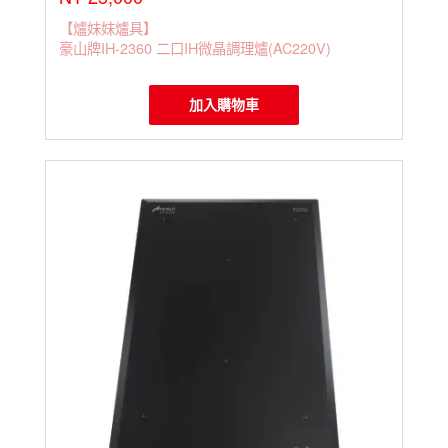
【爐妹妹爐具】
豪山牌IH-2360 二口IH微晶調理爐(AC220V)
加入購物車