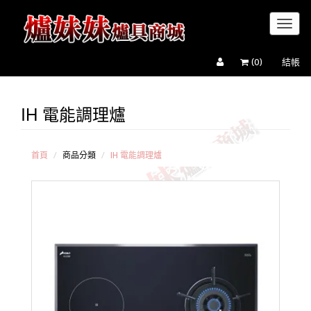
Toggl
naviga
(
0
)
結帳
IH 電能調理爐
櫻花牌
Sakura
瑞典
Electrolux
首頁
商品分類
IH 電能調理爐
豪山
HOSUN
喜特麗
JTL