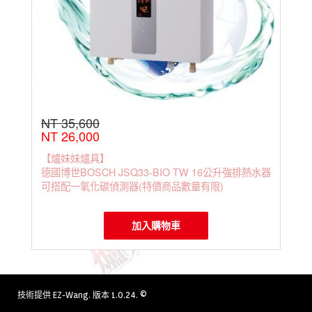
NT 35,600
NT 26,000
【爐妹妹爐具】
德國博世BOSCH JSQ33-BIO TW 16公升強排熱水器
可搭配一氧化碳偵測器(特價商品數量有限)
加入購物車
技術提供
EZ-Wang
. 版本 1.0.24. ©