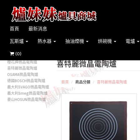
首頁
最新消息
瓦斯爐
熱水器
抽油煙機
烘碗機
電爐
(
0
)
喜特麗微晶電陶爐
櫻花牌微晶電陶爐
喜特麗微晶電陶爐
OSAMA微晶電陶爐
德國BOSCH微晶電陶爐
首頁
商品分類
喜特麗微晶電陶爐
義大利SVAGO微晶電陶爐
義大利Smeg微晶電陶爐
豪山HOSUN微晶電陶爐