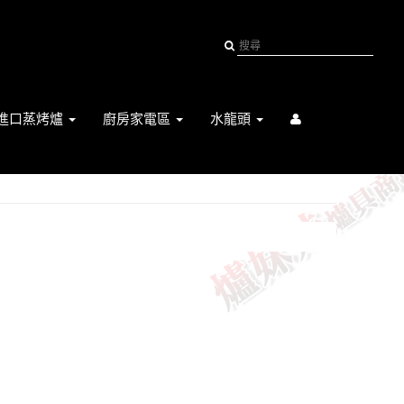
進口蒸烤爐
廚房家電區
水龍頭