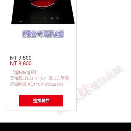
NT 9,800
NT 8,800
【爐妹妹爐具】
喜特麗JTEG-RF101 單口方型觸
控電陶爐(AC110V)(AC220V)
選擇屬性