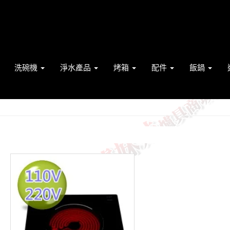
洗碗機
淨水產品
烤箱
配件
飯鍋