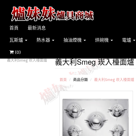
首頁
最新消息
瓦斯爐
熱水器
抽油煙機
烘碗機
電爐
(
0
)
義大利Smeg 崁入檯面爐
義大利Smeg 崁入檯面爐
首頁
商品分類
義大利Smeg 崁入檯面爐