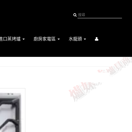
進口蒸烤爐
廚房家電區
水龍頭