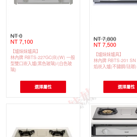
NT 0
NT 7,800
NT 7,100
NT 7,500
【爐妹妹爐具】
【爐妹妹爐具】
林內牌 RBTS-227GC(B)(W) 一般
林內牌 RBTS-201 SN
型雙口崁入爐(黑色玻璃)/(白色玻
焰崁入爐(不鏽鋼/琺瑯)
璃)
選擇屬性
選擇屬性