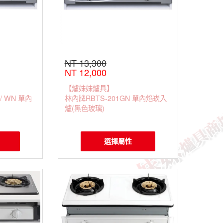
NT 13,300
NT 12,000
【爐妹妹爐具】
 / WN 單內
林內牌RBTS-201GN 單內焰崁入
爐(黑色玻璃)
選擇屬性