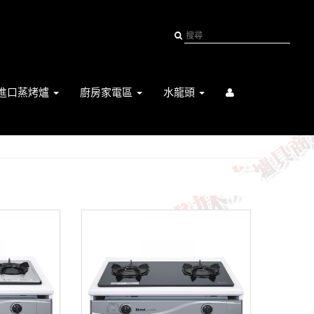
進口蒸烤爐
廚房家電區
水龍頭