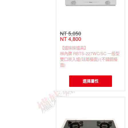
NT 5,050
NT 4,800
【爐妹妹爐具】
林內牌 RBTS-227WC/SC 一般型
雙口崁入爐(琺瑯檯面)/(不鏽鋼檯
面)
選擇屬性