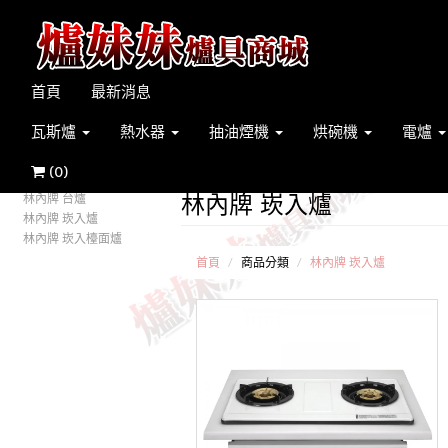
首頁
最新消息
瓦斯爐
熱水器
抽油煙機
烘碗機
電爐
(
0
)
林內牌 崁入爐
林內牌 台爐
林內牌 崁入爐
林內牌 崁入檯面爐
首頁
商品分類
林內牌 崁入爐