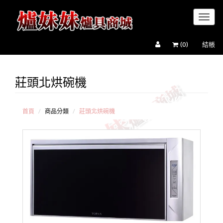
Toggl
naviga
(
0
)
結帳
莊頭北烘碗機
櫻花牌
烘碗機
和成牌
烘碗機
首頁
商品分類
莊頭北烘碗機
喜特麗
烘碗機
豪山牌
烘碗機
OSAMA
烘碗機
莊頭北
烘碗機