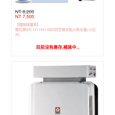
NT 8,200
NT 7,500
【爐妹妹爐具】
櫻花牌SR-1211KH ABS防空燒水點火熱水器(12公
升)
目前沒有庫存,補貨中...