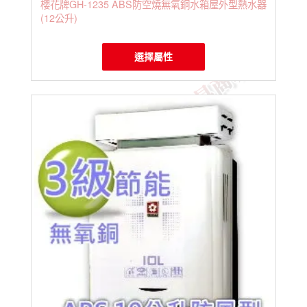
櫻花牌GH-1235 ABS防空燒無氧銅水箱屋外型熱水器
(12公升)
選擇屬性