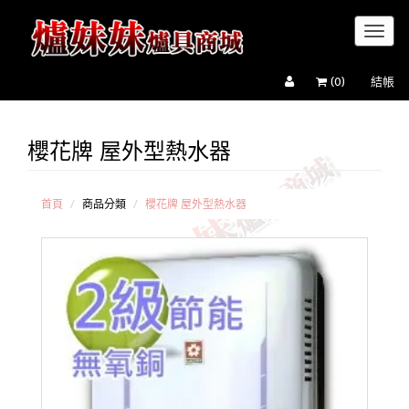
Toggl
naviga
(
0
)
結帳
櫻花牌 屋外型熱水器
櫻
花牌
屋外
型熱
首頁
商品分類
櫻花牌 屋外型熱水器
水器
櫻
花牌
強排
熱水
器(屋
內屋
外均
可
用)
櫻