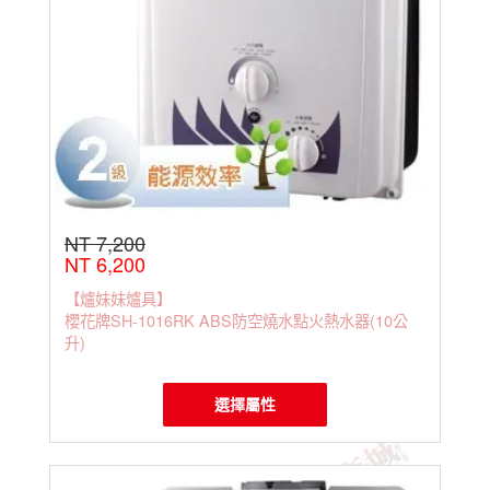
NT 7,200
NT 6,200
【爐妹妹爐具】
櫻花牌SH-1016RK ABS防空燒水點火熱水器(10公
升)
選擇屬性