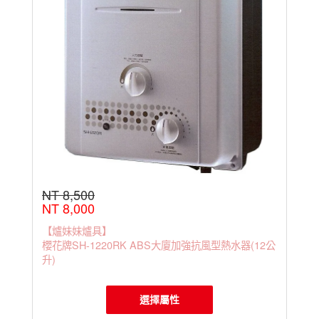
NT 8,500
NT 8,000
【爐妹妹爐具】
櫻花牌SH-1220RK ABS大廈加強抗風型熱水器(12公
升)
選擇屬性