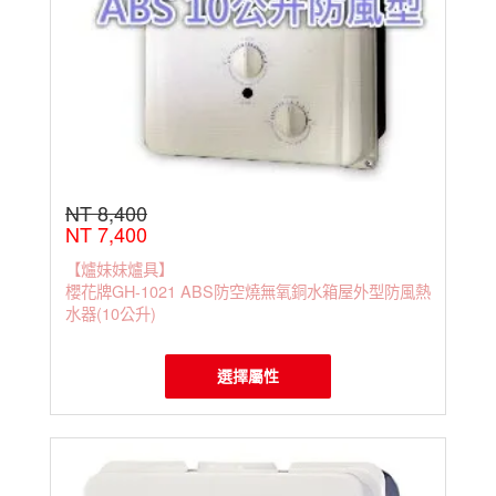
NT 8,400
NT 7,400
【爐妹妹爐具】
櫻花牌GH-1021 ABS防空燒無氧銅水箱屋外型防風熱
水器(10公升)
選擇屬性