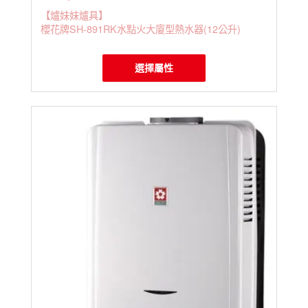
【爐妹妹爐具】
櫻花牌SH-891RK水點火大廈型熱水器(12公升)
選擇屬性