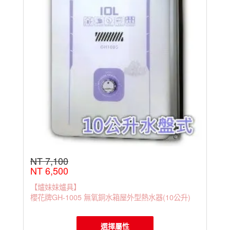
花牌
電熱
水器
(瞬熱
型)
櫻
花牌
電熱
水器
(儲熱
型)
NT 7,100
NT 6,500
【爐妹妹爐具】
櫻花牌GH-1005 無氧銅水箱屋外型熱水器(10公升)
選擇屬性