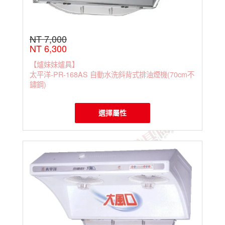
抽油煙機
隆泰牌
抽油煙機
NT 7,000
OSAMA
NT 6,300
抽油煙機
莊頭北
【爐妹妹爐具】
抽油煙機
太平洋-PR-168AS 自動水洗斜背式排油煙機(70cm不
進口排
鏽鋼)
油煙機
選擇屬性