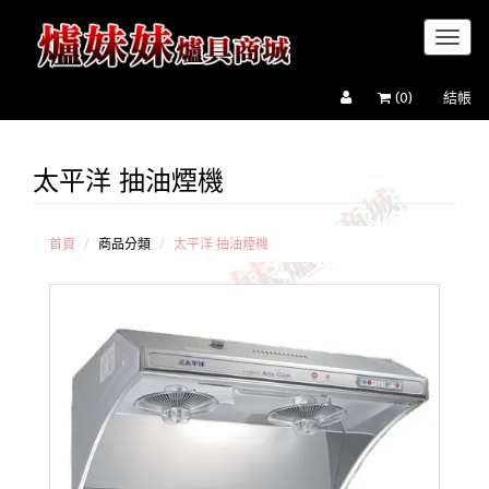
Toggl
naviga
(
0
)
結帳
太平洋 抽油煙機
黑洞 6
第六代超
吸抽油煙
機
首頁
商品分類
太平洋 抽油煙機
櫻花牌
抽油煙機
豪山牌
抽油煙機
和成牌
抽油煙機
喜特麗
抽油煙機
太平洋
抽油煙機
登美牌