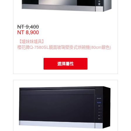
NT 9,400
NT 8,900
【爐妹妹爐具】
櫻花牌Q-7580SL鏡面玻璃壁掛式烘碗機(80cm銀色)
選擇屬性