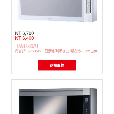
NT 6,700
NT 6,400
【爐妹妹爐具】
櫻花牌Q-7565WL 易清系列吊掛式烘碗機(80cm白色)
選擇屬性