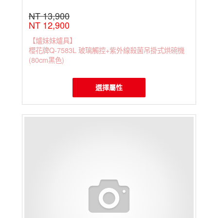
NT 13,900
NT 12,900
【爐妹妹爐具】
櫻花牌Q-7583L 玻璃觸控+紫外線殺菌吊掛式烘碗機
(80cm黑色)
選擇屬性