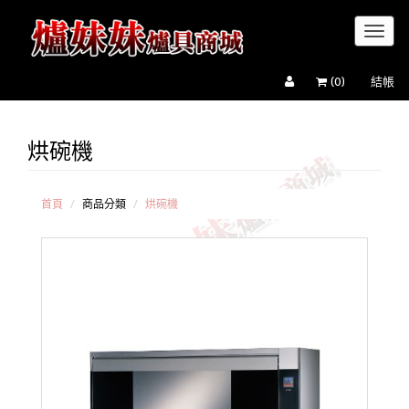
Toggl
naviga
(
0
)
結帳
烘碗機
吊
掛式
烘碗
機
首頁
商品分類
烘碗機
落
地型
烘碗
機
抽
屜式
烘碗
機