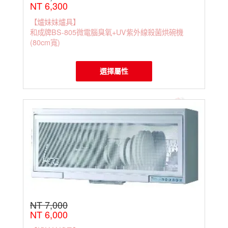
NT 6,300
【爐妹妹爐具】
和成牌BS-805微電腦臭氧+UV紫外線殺菌烘碗機
(80cm寬)
選擇屬性
NT 7,000
NT 6,000