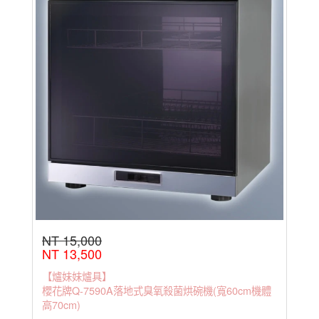
NT 15,000
NT 13,500
【爐妹妹爐具】
櫻花牌Q-7590A落地式臭氧殺菌烘碗機(寬60cm機體
高70cm)