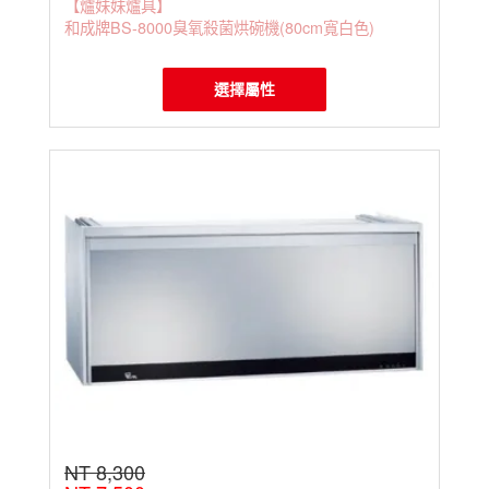
【爐妹妹爐具】
和成牌BS-8000臭氧殺菌烘碗機(80cm寬白色)
選擇屬性
NT 8,300