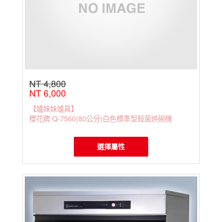
NT 4,800
NT 6,000
【爐妹妹爐具】
櫻花牌 Q-7560(80公分)白色標準型殺菌烘碗機
選擇屬性