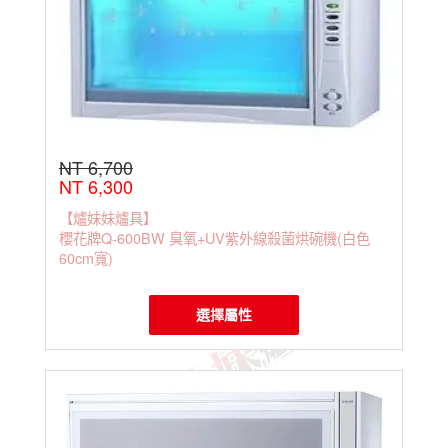
NT 6,700
NT 6,300
【爐妹妹爐具】
櫻花牌Q-600BW 臭氧+UV紫外線殺菌烘碗機(白色
60cm寬)
選擇屬性