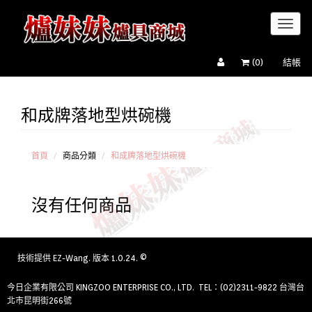
Toggl
naviga
(
0
)
結帳
和成牌落地型烘碗機
櫻花牌
落地型烘
碗機
和成牌
首頁
商品分類
和成牌落地型烘碗機
落地型烘
碗機
沒有任何商品
喜特麗
落地型烘
碗機
豪山牌
落地型烘
技術提供
EZ-Wang
. 版本 1.0.24. ©
碗機
OSAMA
今日企業有限公司 KINGZOO ENTERPRISE CO., LTD. TEL：(02)2311-9822 台灣台
落地型烘
北市昆明街266號
碗機