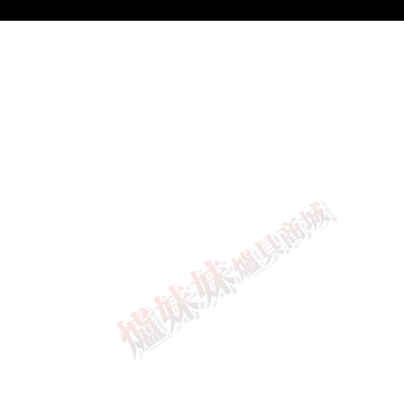
莊頭北
落地型烘
碗機