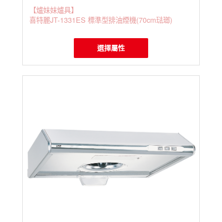
【爐妹妹爐具】
喜特麗JT-1331ES 標準型排油煙機(70cm琺瑯)
選擇屬性