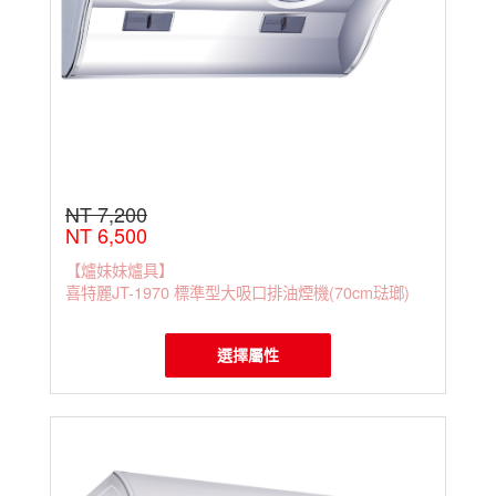
NT 7,200
NT 6,500
【爐妹妹爐具】
喜特麗JT-1970 標準型大吸口排油煙機(70cm琺瑯)
選擇屬性