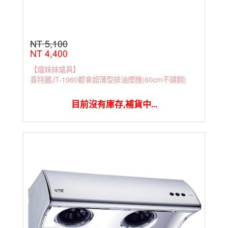
NT 5,100
NT 4,400
【爐妹妹爐具】
喜特麗JT-1960都會超薄型排油煙機(60cm不鏽鋼)
目前沒有庫存,補貨中...