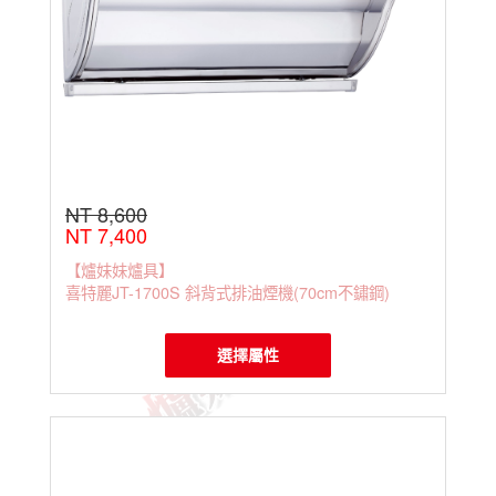
倒T
型排
油煙
機
NT 8,600
NT 7,400
【爐妹妹爐具】
喜特麗JT-1700S 斜背式排油煙機(70cm不鏽鋼)
選擇屬性