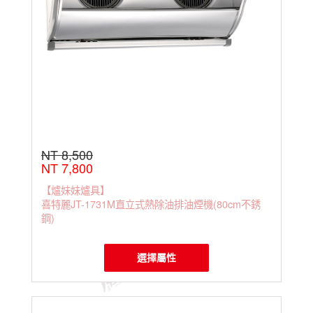
NT 8,500
NT 7,800
【爐妹妹爐具】
喜特麗JT-1731M直立式熱除油排油煙機(80cm不銹
鋼)
選擇屬性