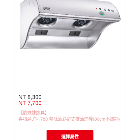
NT 8,300
NT 7,700
【爐妹妹爐具】
喜特麗JT-1780 熱除油斜背式排油煙機(80cm不鏽鋼)
選擇屬性