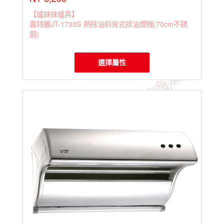
【爐妹妹爐具】
喜特麗JT-1733S 熱除油斜背式排油煙機(70cm不銹
鋼)
選擇屬性