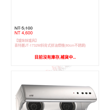
NT 5,100
NT 4,600
【爐妹妹爐具】
喜特麗JT-1732M斜背式排油煙機(80cm不銹鋼)
目前沒有庫存,補貨中...