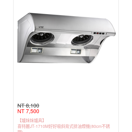
NT 8,100
NT 7,500
【爐妹妹爐具】
喜特麗JT-1710M好好吸斜背式排油煙機(80cm不銹
鋼)