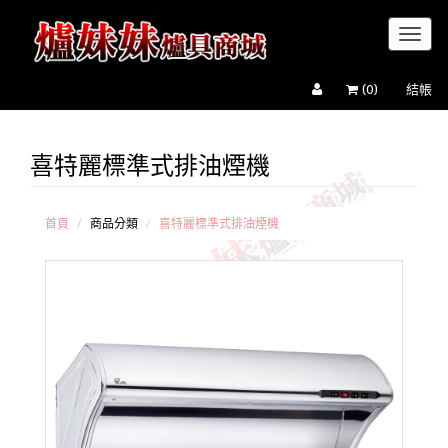
Toggl
naviga
(
0
)
結帳
喜特麗標準式排油煙機
喜
特麗
標準
式排
首頁
商品分類
喜特麗標準式排油煙機
油煙
機
喜
特麗
隱藏
式排
油煙
機
喜
特麗
歐式