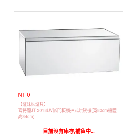
NT 0
【爐妹妹爐具】
喜特麗JT-3018UV嵌門板橫抽式烘碗機(寬80cm機體
高34cm)
目前沒有庫存,補貨中...