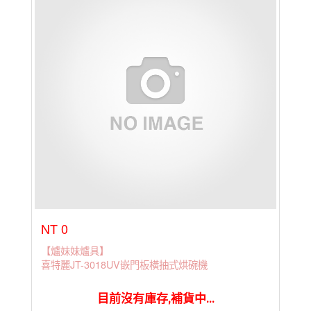
NT 0
【爐妹妹爐具】
喜特麗JT-3018UV嵌門板橫抽式烘碗機
目前沒有庫存,補貨中...