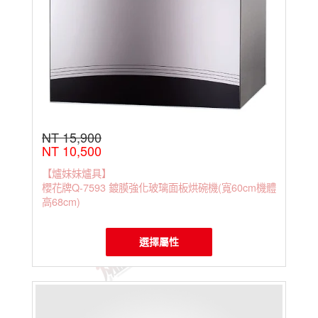
NT 15,900
NT 10,500
【爐妹妹爐具】
櫻花牌Q-7593 鍍膜強化玻璃面板烘碗機(寬60cm機體
高68cm)
選擇屬性