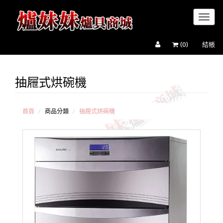
Toggl
naviga
(
0
)
結帳
抽屜式烘碗機
櫻
花牌
抽屜
式烘
首頁
商品分類
抽屜式烘碗機
碗
機
喜
特麗
抽屜
式烘
碗
機