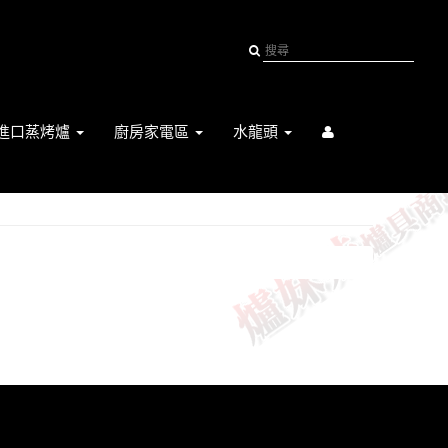
進口蒸烤爐
廚房家電區
水龍頭