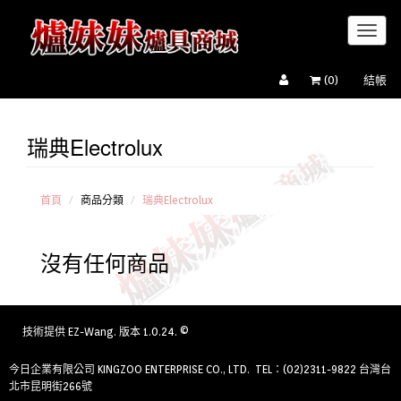
Toggl
naviga
(
0
)
結帳
瑞典Electrolux
櫻花牌
Sakura
瑞典
Electrolux
首頁
商品分類
瑞典Electrolux
豪山
HOSUN
沒有任何商品
喜特麗
JTL
技術提供
EZ-Wang
. 版本 1.0.24. ©
今日企業有限公司 KINGZOO ENTERPRISE CO., LTD. TEL：(02)2311-9822 台灣台
北市昆明街266號