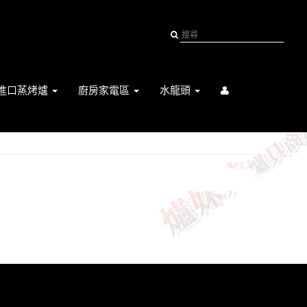
進口蒸烤爐
廚房家電區
水龍頭