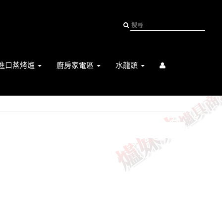
進口蒸烤爐
廚房家電區
水龍頭