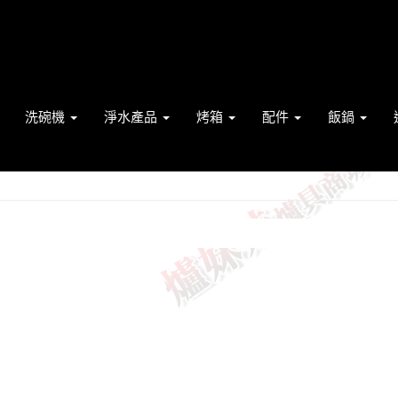
洗碗機
淨水產品
烤箱
配件
飯鍋