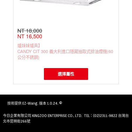
NT 18,000
NT 16,500
爐妹妹爐具】
CANDY CIT 300 義大利進口隱藏抽取式排油煙機(60
公分不銹鋼)
選擇屬性
技術提供
EZ-Wang
. 版本 1.0.24. ©
今日企業有限公司 KINGZOO ENTERPRISE CO., LTD. TEL：(02)2311-9822 台灣台
北市昆明街266號