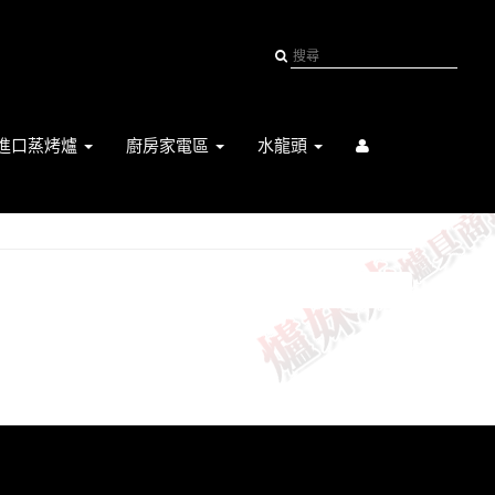
進口蒸烤爐
廚房家電區
水龍頭