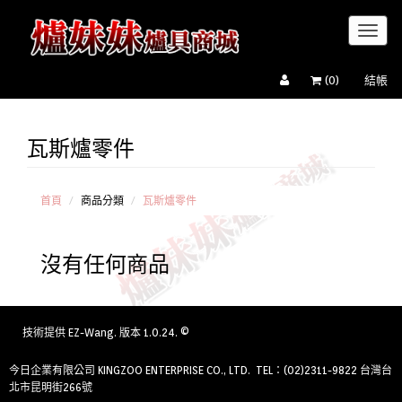
Toggl
naviga
(
0
)
結帳
瓦斯爐零件
瓦
斯爐
零
件
首頁
商品分類
瓦斯爐零件
油
煙機
沒有任何商品
配
件
飯
鍋零
件
技術提供
EZ-Wang
. 版本 1.0.24. ©
營
業用
今日企業有限公司 KINGZOO ENTERPRISE CO., LTD. TEL：(02)2311-9822 台灣台
爐具
北市昆明街266號
零