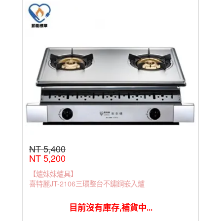
NT 5,400
NT 5,200
【爐妹妹爐具】
喜特麗JT-2106三環整台不鏽鋼嵌入爐
目前沒有庫存,補貨中...