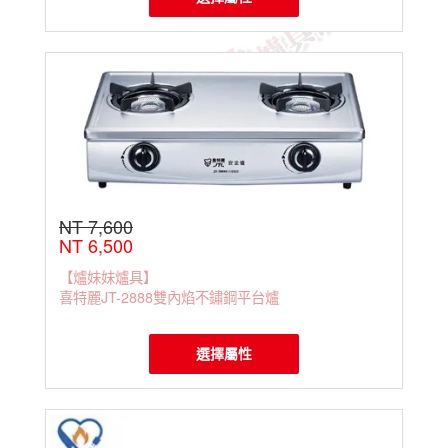
NT 7,600
NT 6,500
【爐妹妹爐具】
喜特麗JT-2888雙內焰不鏽鋼平台爐
選擇屬性