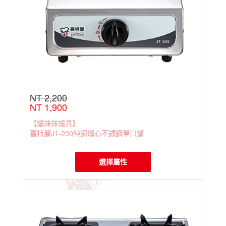
NT 2,200
NT 1,900
【爐妹妹爐具】
喜特麗JT-200純銅爐心不鏽鋼單口爐
選擇屬性