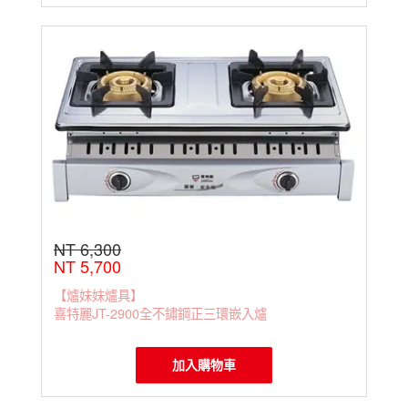
NT 6,300
NT 5,700
【爐妹妹爐具】
喜特麗JT-2900全不鏽鋼正三環嵌入爐
加入購物車