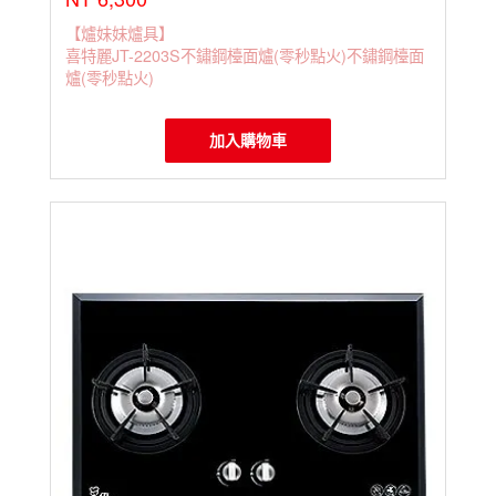
【爐妹妹爐具】
喜特麗JT-2203S不鏽鋼檯面爐(零秒點火)不鏽鋼檯面
爐(零秒點火)
加入購物車