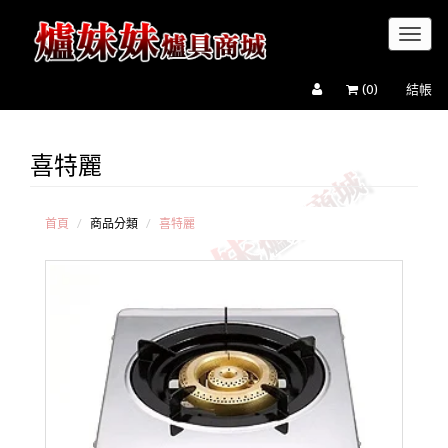
Toggl
naviga
(
0
)
結帳
喜特麗
喜
特麗
台
爐
首頁
商品分類
喜特麗
喜
特麗
崁入
爐
喜
特麗
崁入
檯面
爐