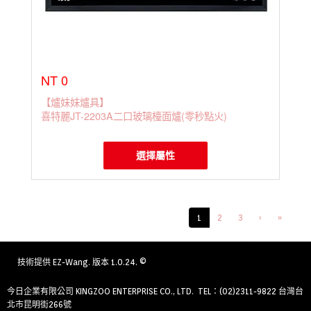
NT 0
【爐妹妹爐具】
喜特麗JT-2203A二口玻璃檯面爐(零秒點火)
選擇屬性
1
2
3
›
»
技術提供
EZ-Wang
. 版本 1.0.24. ©
今日企業有限公司 KINGZOO ENTERPRISE CO., LTD. TEL：(02)2311-9822 台灣台
北市昆明街266號