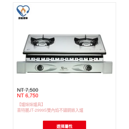
NT 7,500
NT 6,750
【爐妹妹爐具】
喜特麗JT-2999S雙內焰不鏽鋼嵌入爐
選擇屬性