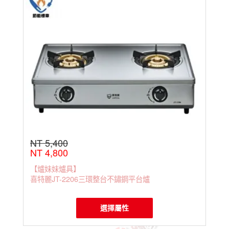
NT 5,400
NT 4,800
【爐妹妹爐具】
喜特麗JT-2206三環整台不鏽鋼平台爐
選擇屬性