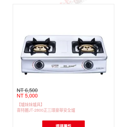
NT 6,500
NT 5,000
【爐妹妹爐具】
喜特麗JT-2800正三環豪華安全爐
選擇屬性