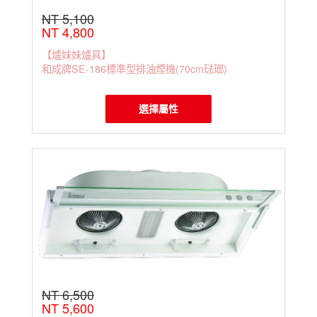
抽油煙機
NT 5,100
隆泰牌
NT 4,800
抽油煙機
【爐妹妹爐具】
OSAMA
和成牌SE-186標準型排油煙機(70cm琺瑯)
抽油煙機
莊頭北
抽油煙機
選擇屬性
進口排
油煙機
NT 6,500
NT 5,600