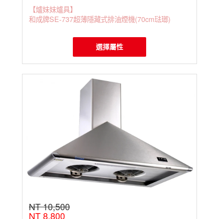
【爐妹妹爐具】
和成牌SE-737超薄隱藏式排油煙機(70cm琺瑯)
選擇屬性
NT 10,500
NT 8,800