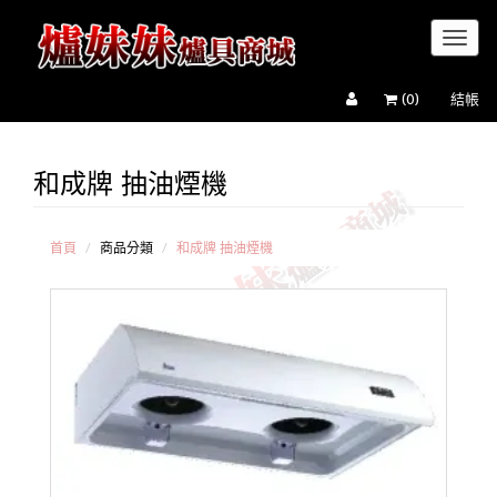
Toggl
naviga
(
0
)
結帳
和成牌 抽油煙機
黑洞 6
第六代超
吸抽油煙
機
首頁
商品分類
和成牌 抽油煙機
櫻花牌
抽油煙機
豪山牌
抽油煙機
和成牌
抽油煙機
喜特麗
抽油煙機
太平洋
抽油煙機
登美牌