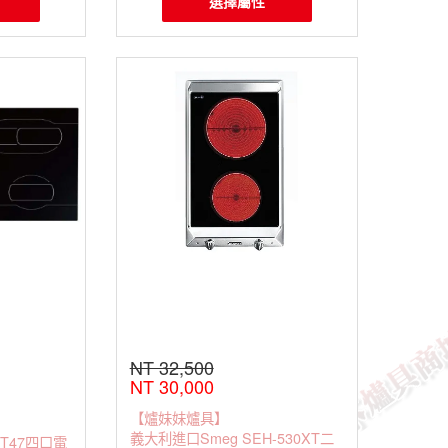
選擇屬性
NT 32,500
NT 30,000
【爐妹妹爐具】
義大利進口Smeg SEH-530XT二
HT47四口電