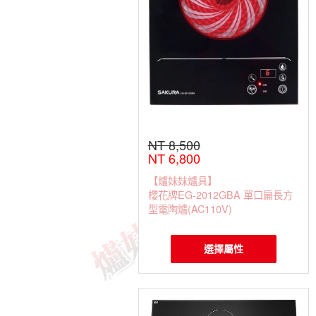
NT 8,500
NT 6,800
【爐妹妹爐具】
櫻花牌EG-2012GBA 單口扁長方
型電陶爐(AC110V)
選擇屬性