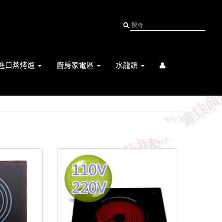
進口蒸烤爐
廚房家電區
水龍頭