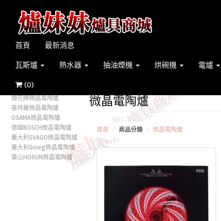
首頁
最新消息
瓦斯爐
熱水器
抽油煙機
烘碗機
電爐
(
0
)
微晶電陶爐
櫻花牌微晶電陶爐
喜特麗微晶電陶爐
OSAMA微晶電陶爐
德國BOSCH微晶電陶爐
首頁
商品分類
微晶電陶爐
義大利SVAGO微晶電陶爐
義大利Smeg微晶電陶爐
豪山HOSUN微晶電陶爐