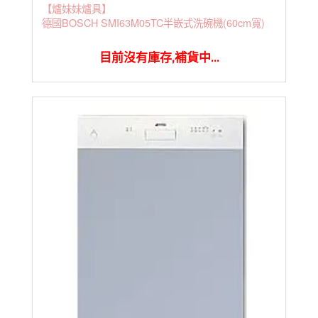
【爐妹妹爐具】
德國BOSCH SMI63M05TC半嵌式洗碗機(60cm寬)
目前沒有庫存,補貨中...