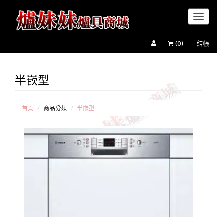
Toggl
naviga
(
0
)
結帳
半嵌型
德國
BOSCH
瑞典
Electrolux
首頁
商品分類
半嵌型
義大利
Smeg