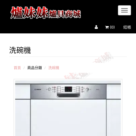
Toggl
naviga
(
0
)
結帳
洗碗機
半
嵌
型
全
首頁
商品分類
洗碗機
嵌
式
獨
立
型
嵌
櫃
式