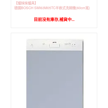
【爐妹妹爐具】
德國BOSCH SMI63M05TC半嵌式洗碗機(60cm寬)
目前沒有庫存,補貨中...